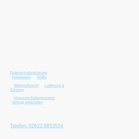
Datenschutzerklärung
|
©2025 Neumann
Impressum
|
AGBs
Computersysteme.
Alle Rechte
|
Widerrufsrecht
|
Lieferung &
Zahlung
vorbehalten.
|
Hinweise Batteriegesetz
|
Vertrag widerrufen
Öffnungszeiten: Mo.-Fr.
9 - 12, 13:30 - 18 Uhr
Telefon: 02622 8853534
E-Mail: