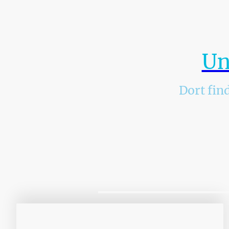
Si
Suc
In
Un
Dort fin
Wir st
Innovativ ist das Kundenkonto in un
Fast alle Produkte (Derzeit auß