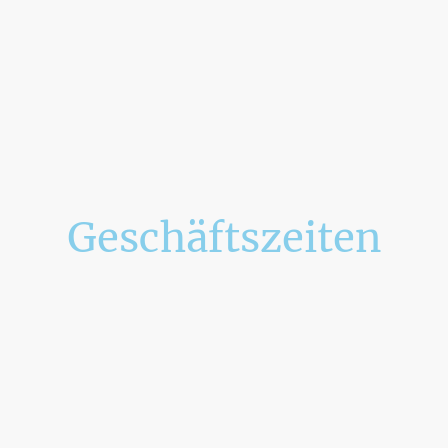
Geschäftszeiten
Mo
–
Fr
09:00
–
12:00
13:30
–
18:00
Sa
–
So
Geschlossen