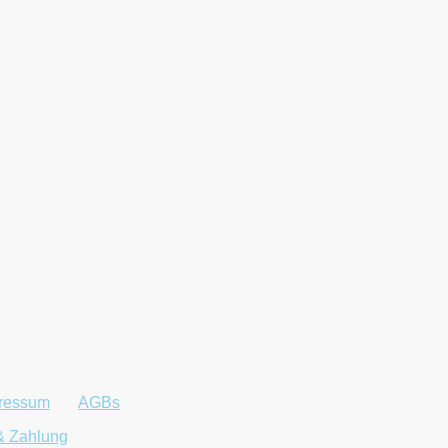
ressum
|
AGBs
©2025 Neumann Comput
vorbe
& Zahlung