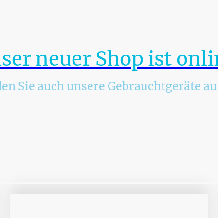
e suchen neue Notebooks, Computer, Monitore, Drucker, Zubeh
hen Sie jemanden, der Ihr Gerät zuverlässig und günstig repari
Oder soll es ein gebrauchtes Gerät sein?
 allen Fällen sind wir seit 1984 der richtige Ansprechpartner für S
ser neuer Shop ist onli
den Sie auch unsere Gebrauchtgeräte auf
arten online durch! Stück für Stück erweitern wir unser Produktpor
serem Shop! Sie brauchen sich keine Passwörter mehr merken - de
den Anmeldeprozess aus.
er Computer, Monitore) können bequem an Sie per DHL versende
Click/Collect abholen.