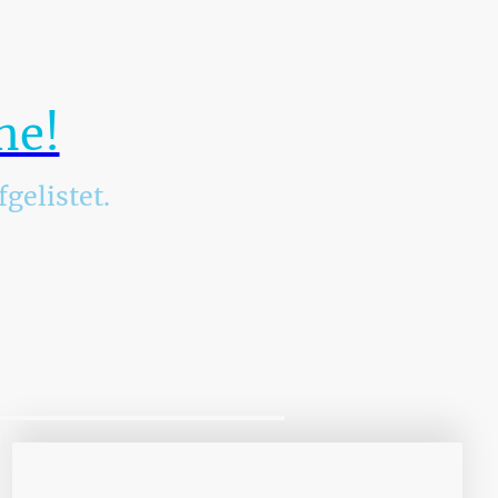
ör?
ert?
ie!
ne!
gelistet.
tfolio.
r Zugriff auf Ihre Emails reicht für
t werden oder Sie kommen Sie per