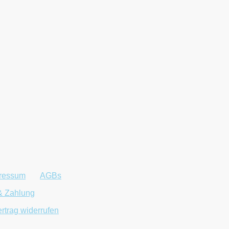
ressum
|
AGBs
©2025 Neumann Comput
vorbe
& Zahlung
rtrag widerrufen
13:30 - 18 Uhr