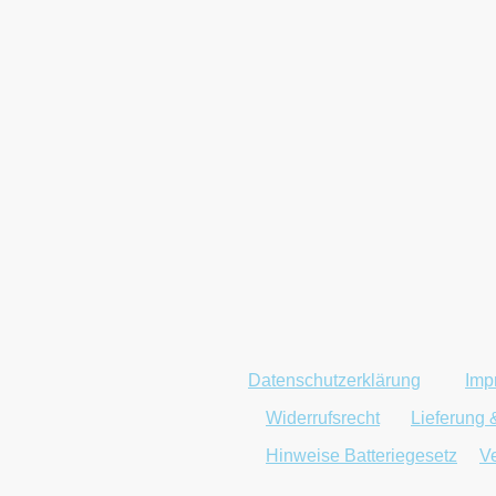
Datenschutzerklärung
|
Imp
|
Widerrufsrecht
|
Lieferung 
|
Hinweise Batteriegesetz
|
Ve
Öffnungszeiten: Mo.-Fr. 9 - 12, 