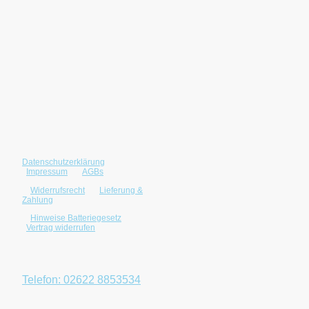
Datenschutzerklärung
|
©2025 Neumann
Impressum
|
AGBs
Computersysteme.
Alle Rechte
|
Widerrufsrecht
|
Lieferung &
Zahlung
vorbehalten.
|
Hinweise Batteriegesetz
|
Vertrag widerrufen
Öffnungszeiten: Mo.-Fr.
9 - 12, 13:30 - 18 Uhr
Telefon: 02622 8853534
E-Mail: